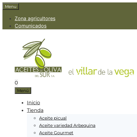
Saltar
Menu
al
Zona agricultores
contenido
Comunicados
0
Menú
Inicio
Tienda
Aceite picual
Aceite variedad Arbequina
Aceite Gourmet