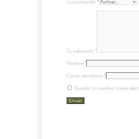
Tu puntuación
*
Tu valoración
*
Nombre
*
Correo electrónico
*
Guarda mi nombre, correo elect